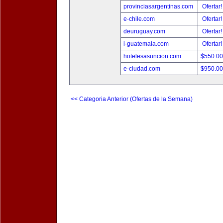
provinciasargentinas.com
Ofertar
e-chile.com
Ofertar
deuruguay.com
Ofertar
i-guatemala.com
Ofertar
hotelesasuncion.com
$550.0
e-ciudad.com
$950.0
<< Categoria Anterior (Ofertas de la Semana)