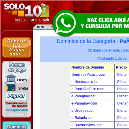
Dominios de la Categoría -
PaÃ
32 dominios en esta categ
Mostrando 1 de 32
Nombre de Dominio
Precio
DominiosMexico.com
Ofertar
e-Honduras.com
Ofertar
e-PuntaDelEste.com
Ofertar
e-Paraguay.net
Ofertar
e-Paraguay.com
Ofertar
e-Uruguay.com
Ofertar
e-Rafaela.com
Ofertar
e-BuenosAires.com
Ofertar