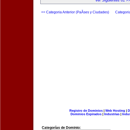
Ver Siguientes 81 >
<< Categoria Anterior (PaÃ­ses y Ciudades)
Categori
Registro de Dominios
|
Web Hosting
|
D
Dominios Expirados
|
Industrias
|
Indu
Categorías de Dominio: